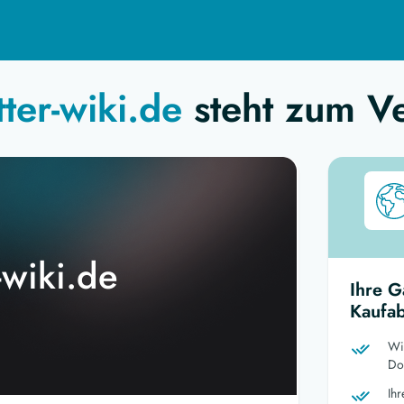
tter-wiki.de
steht zum V
-wiki.de
Ihre G
Kaufab
Wi
Dom
Ih