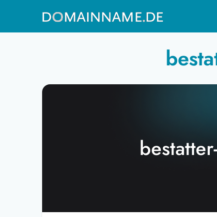
besta
bestatter